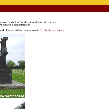
ema "Symbolen" werd een rondrit met de Ieperse
boliek op begraafplaatsen'
 de Franse militaire begraafplaats
St. Charles de Potyze