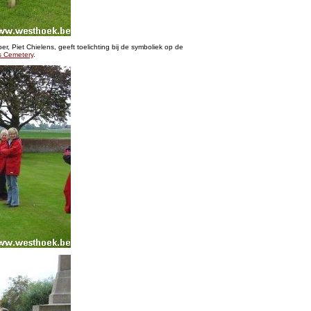
r, Piet Chielens, geeft toelichting bij de symboliek op de
s Cemetery
.