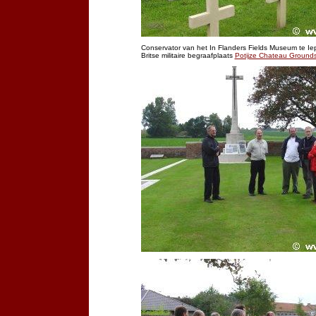
Conservator van het In Flanders Fields Museum te Iepe
Britse militaire begraafplaats
Potijze Chateau Ground