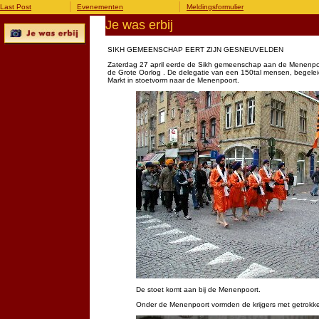
Last Post
Evenementen
Meldingsformulier
Je was erbij
SIKH GEMEENSCHAP EERT ZIJN GESNEUVELDEN
Zaterdag 27 april eerde de Sikh gemeenschap aan de Menenpoor
de Grote Oorlog . De delegatie van een 150tal mensen, begeleid d
Markt in stoetvorm naar de Menenpoort.
De stoet komt aan bij de Menenpoort.
Onder de Menenpoort vormden de krijgers met getrok