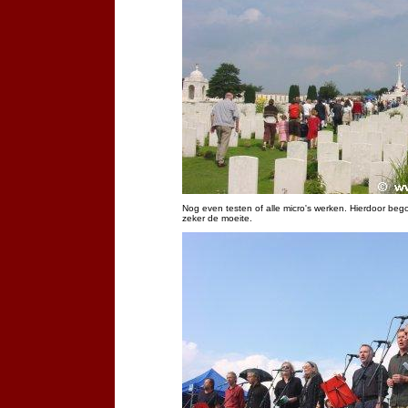
Nog even testen of alle micro's werken. Hierdoor beg
zeker de moeite.