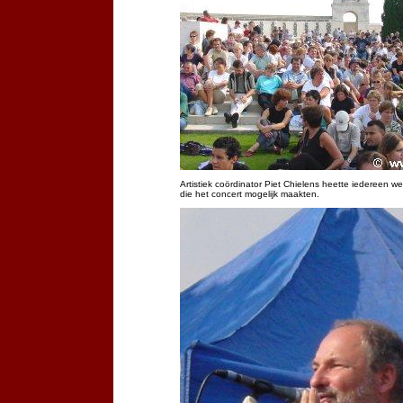
Artistiek coördinator Piet Chielens heette iedereen 
die het concert mogelijk maakten.