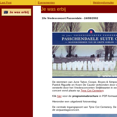
Last Post
Evenementen
Meldingsformulier
Je was erbij
10e Vredesconcert Passendale - 24/08/2002
De stemmen van June Tabor, Coope, Boyes & Simpso
Patrick Riguelle en Koen De Cauter verbonden door
versterkt door het Vredesconcerten Strijkkwartet in 
concert vond plaats op
Tyne Cot Cemetery
.
Klik
hier
voor de
programmabrochure
in PDF-formaat
Hieronder een uitgebreid fotoverslag:
De centrale ingangspoort van Tyne Cot Cemetery. De
dit verjaardagsconcert.