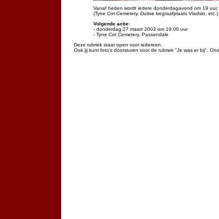
Vanaf heden wordt iedere donderdagavond om 19 uur,
(Tyne Cot Cemetery, Duitse begraafplaats Vladslo, etc.
Volgende actie
:
- donderdag 27 maart 2003 om 19.00 uur
- Tyne Cot Cemetery, Passendale
Deze rubriek staat open voor iedereen.
Ook jij kunt foto's doorsturen voor de rubriek "Je was er bij". On