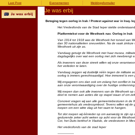
Last Post
Evenementen
Meldingsformulier
Je was erbij
Betoging tegen oorlog in Irak / Protest against war in Iraq- I
Het Vredesfonds van de Stad Ieper stelde onderstaand
Platformtekst voor de Westhoek nav. Oorlog in Irak
Van 1914 tot 1918 was de Westhoek het toneel van We
dan 30 nationaliteiten sneuvelden. Na de vaak zinloze
Westhoek uit zijn as.
Vandaag getuigt de Westhoek met haar musea, militai
dagdagelijks over wat een oorlog met zich meebrengt 
Als inwoners van deze streek willen wij onze verantwoo
het verleden te laten.
Vandaag zeggen wij duidelijk néén tegen de militaire 
oorlog is immers gerechtvaardigd. Hoe immoreel is een 
Wij engageren ons dan ook om zolang het conflict in Ira
aan onze verontwaardiging over de huidige ontkenning 
Wij roepen dan ook alle inwoners van de Westhoek op o
deel te nemen aan acties die op stapel staan of om zelf 
Concreet vragen wij aan alle gemeentebesturen in de 
gemeentehuis als vredessymbool. Tevens willen wij d
roepen om een witte vlag uit het raam te hangen.
Tot slot roepen wij éénieder op om aanwezig te zijn op 
gedurende zeker acht weken op acht voor de Westhoek
Cot, het Duits kerkhof in Vladslo, de vredestoren in Mes
Het vredesfonds van de stad Ieper
------------------