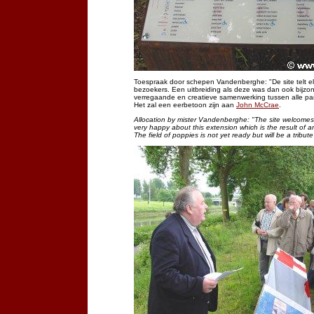
Toespraak door schepen Vandenberghe: "De site telt el
bezoekers. Een uitbreiding als deze was dan ook bijzond
verregaande en creatieve samenwerking tussen alle part
Het zal een eerbetoon zijn aan
John McCrae
.
Allocation by mister Vandenberghe: "The site welcomes
very happy about this extension which is the result of a
The field of poppies is not yet ready but will be a tribut