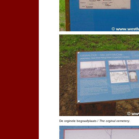
De orginele begraafplaats /
The orginal cemetery
.