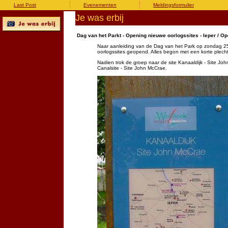
Last Post
Evenementen
Meldingsformulier
Je was erbij
Dag van het Parkt - Opening nieuwe oorlogssites - Ieper / Op
Naar aanleiding van de Dag van het Park op zondag 2
oorlogssites geopend. Alles begon met een korte plecht
Nadien trok de groep naar de site Kanaaldijk - Site Jo
Canalsite - Site John McCrae.