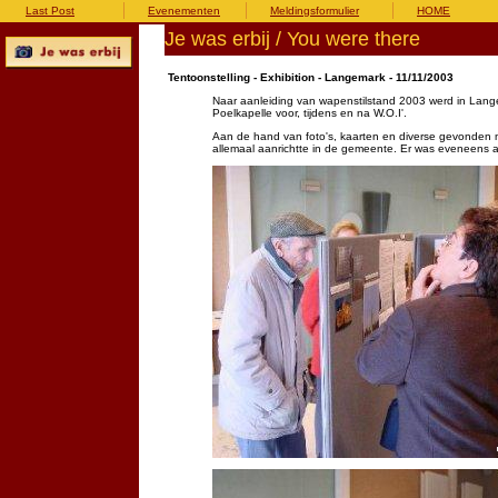
Last Post
Evenementen
Meldingsformulier
HOME
Je was erbij / You were there
Tentoonstelling - Exhibition - Langemark - 11/11/2003
Naar aanleiding van wapenstilstand 2003 werd in Lang
Poelkapelle voor, tijdens en na W.O.I'.
Aan de hand van foto's, kaarten en diverse gevonden 
allemaal aanrichtte in de gemeente. Er was eveneens