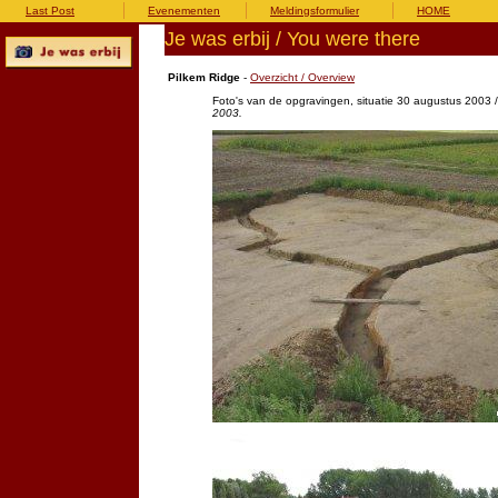
Last Post
Evenementen
Meldingsformulier
HOME
Je was erbij / You were there
Pilkem Ridge
-
Overzicht / Overview
Foto's van de opgravingen, situatie 30 augustus 2003 
2003.