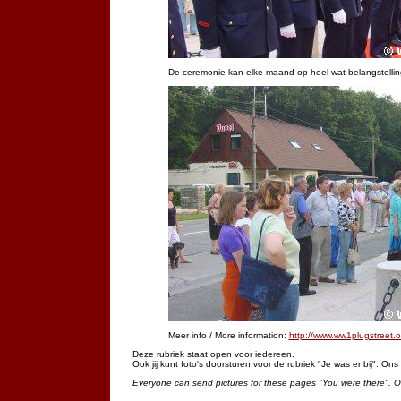
De ceremonie kan elke maand op heel wat belangstellin
Meer info / More information:
http://www.ww1plugstreet.o
Deze rubriek staat open voor iedereen.
Ook jij kunt foto's doorsturen voor de rubriek "Je was er bij". On
Everyone can send pictures for these pages "You were there". 