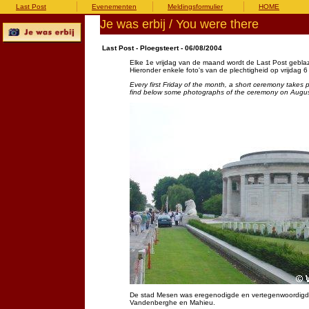
Last Post
Evenementen
Meldingsformulier
HOME
Je was erbij / You were there
Last Post - Ploegsteert - 06/08/2004
Elke 1e vrijdag van de maand wordt de Last Post gebl
Hieronder enkele foto's van de plechtigheid op vrijdag 
Every first Friday of the month, a short ceremony takes 
find below some photographs of the ceremony on Augus
De stad Mesen was eregenodigde en vertegenwoordigd
Vandenberghe en Mahieu.