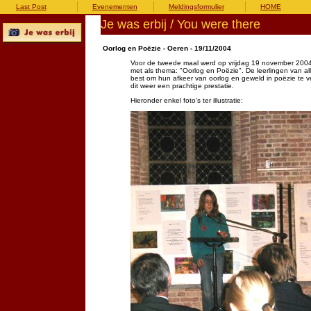
Last Post
Evenementen
Meldingsformulier
HOME
Je was erbij / You were there
Oorlog en Poëzie - Oeren - 19/11/2004
Voor de tweede maal werd op vrijdag 19 november 20
met als thema: "Oorlog en Poëzie". De leerlingen van al
best om hun afkeer van oorlog en geweld in poëzie te 
dit weer een prachtige prestatie.
Hieronder enkel foto's ter illustratie: