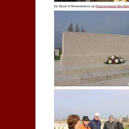
De Stone of Remembrance op
Passchendaele New Briti