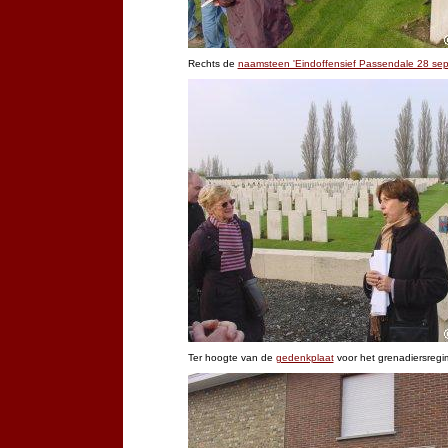
Rechts de
naamsteen 'Eindoffensief Passendale 28 se
Ter hoogte van de
gedenkplaat
voor het grenadiersregi