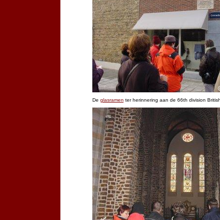
De
glasramen
ter herinnering aan de 66th division Briti