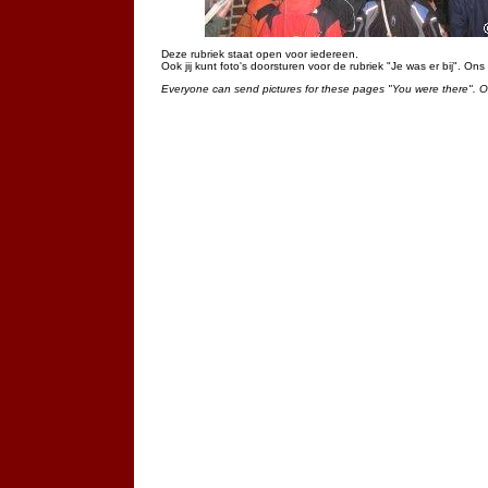
Deze rubriek staat open voor iedereen.
Ook jij kunt foto's doorsturen voor de rubriek "Je was er bij". On
Everyone can send pictures for these pages "You were there". 