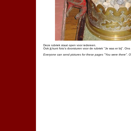
Deze rubriek staat open voor iedereen.
Ook jij kunt foto's doorsturen voor de rubriek "Je was er bij". On
Everyone can send pictures for these pages "You were there". 