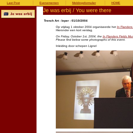
Last Post
Evenementen
Meldingsformulier
HOME
Je was erbij / You were there
Trench Art - Ieper - 01/10/2004
Op vrijdag 1 oktober 2004 organiseerde het
In Flander
Hieronder een kort verslag.
On Friday, October 1st, 2004, the
In Flanders Fields M
Please find below some photographs of this event.
Inleiding door schepen Lignel