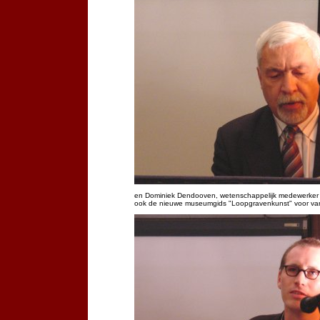
en Dominiek Dendooven, wetenschappelijk medewerke
ook de nieuwe museumgids "Loopgravenkunst" voor va