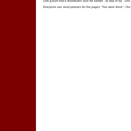
Ook jij kunt foto's doorsturen voor de rubriek "Je was er bij". On
Everyone can send pictures for the pages "You were there". Our