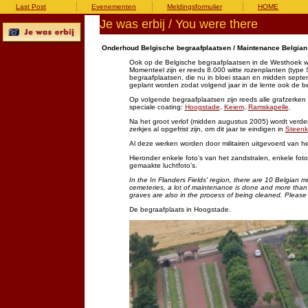
Last Post
Evenementen
Meldingsformulier
HOME
Je was erbij / You were there
Onderhoud Belgische begraafplaatsen / Maintenance Belgian 
Ook op de Belgische begraafplaatsen in de Westhoek w
Momenteel zijn er reeds 8.000 witte rozenplanten (type
begraafplaatsen, die nu in bloei staan en midden septe
geplant worden zodat volgend jaar in de lente ook de b
Op volgende begraafplaatsen zijn reeds alle grafzerk
speciale coating:
Hoogstade
,
Keiem
,
Ramskapelle
.
Na het groot verlof (midden augustus 2005) wordt verde
zerkjes al opgefrist zijn, om dit jaar te eindigen in
Steenk
Al deze werken worden door militairen uitgevoerd van 
Hieronder enkele foto’s van het zandstralen, enkele foto
gemaakte luchtfoto’s.
In the In Flanders Fields' region, there are 10 Belgian m
cemeteries, a lot of maintenance is done and more than
graves are also in the process of being cleaned. Please
De begraafplaats in Hoogstade.