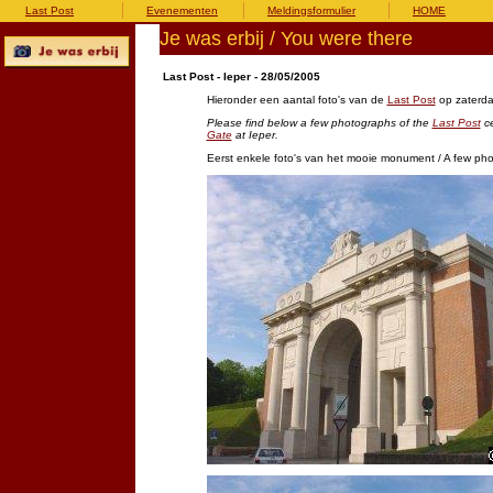
Last Post
Evenementen
Meldingsformulier
HOME
Je was erbij / You were there
Last Post - Ieper - 28/05/2005
Hieronder een aantal foto's van de
Last Post
op zaterd
Please find below a few photographs of the
Last Post
ce
Gate
at Ieper.
Eerst enkele foto's van het mooie monument / A few ph