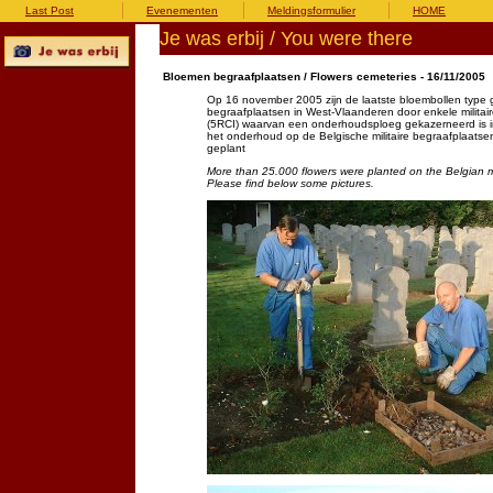
Last Post
Evenementen
Meldingsformulier
HOME
Je was erbij / You were there
Bloemen begraafplaatsen / Flowers cemeteries - 16/11/2005
Op 16 november 2005 zijn de laatste bloembollen type ge
begraafplaatsen in West-Vlaanderen door enkele militai
(5RCI) waarvan een onderhoudsploeg gekazerneerd is in 
het onderhoud op de Belgische militaire begraafplaatse
geplant
More than 25.000 flowers were planted on the Belgian mi
Please find below some pictures.