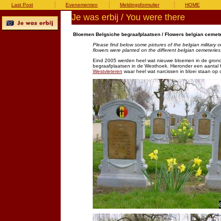
Last Post
Evenementen
Meldingsformulier
HOME
Je was erbij / You were there
Bloemen Belgsiche begraafplaatsen / Flowers belgian cemete
Please find below some pictures of the belgian military 
flowers were planted on the different belgian cemeteries
Eind 2005 werden heel wat nieuwe bloemen in de grond g
begraafplaatsen in de Westhoek. Hieronder een aantal 
Westvleteren
waar heel wat narcissen in bloei staan op d