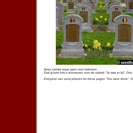
Deze rubriek staat open voor iedereen.
Ook jij kunt foto's doorsturen voor de rubriek "Je was er bij". On
Everyone can send pictures for these pages "You were there". 