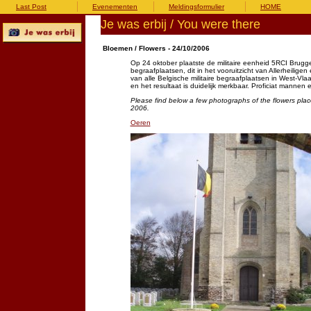
Last Post
Evenementen
Meldingsformulier
HOME
Je was erbij / You were there
Bloemen / Flowers - 24/10/2006
Op 24 oktober plaatste de militaire eenheid 5RCI Brugg
begraafplaatsen, dit in het vooruitzicht van Allerheilige
van alle Belgische militaire begraafplaatsen in West-Vla
en het resultaat is duidelijk merkbaar. Proficiat mannen 
Please find below a few photographs of the flowers plac
2006.
Oeren