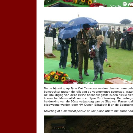
Na de bijzetting op Tyne Cot Cemetery werden bloemen neergeleg
bomtrechter tussen de rails van de vooroorlogse spoorweg, waar
De inhuldiging van deze kleine herinneringssite is een nieuw ele
tussen het Memorial Museum en Tyne Cot Cemetery. De herbegra
herdenking van de 90ste verjaardag van de Slag van Passendale
bijgewoond worden door HM Queen Elizabeth II en de Belgische
Unveiling of a memorial plaque on the place where the soldier h