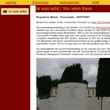
Last Post
Evenementen
Meldingsformulier
HOME
Je was erbij / You were there
Begrafenis /Burial - Passendale - 04/07/2007
Burial of a soldier of the Lancashire Fuseliers at
Tyne Cot Cemete
Op woensdagnamiddag 4 juli werden om 14u00 op
Tyne Cot Ce
soldaat van de Lancashire Fusiliers. Deze werden in mei 2005 t
spoorwegbedding Ieper-Roeselare, 300 m van de begraafplaats. O
Lancashire Fusiliers deel aan een een grote aanval in de richti
complete mislukking met 307 doden, waarvan er 247 tot op he
Cot Memorial, het groot vermistenmonument op de gelijknamige b
slachtoffer tussen 18 en 23 jaar was en dat hij overleed aan de
De afwezigheid van gevechtsuitrusting en de vondst van een 18
polshorloge en een portefeuille van de 'Central Bank' in Santa B
Ondanks diepgaand historisch onderzoek, kon de precieze identit