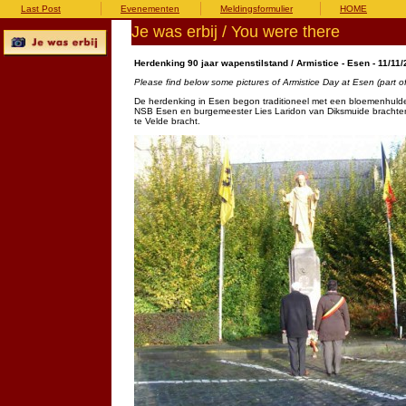
Last Post
Evenementen
Meldingsformulier
HOME
Je was erbij / You were there
Herdenking 90 jaar wapenstilstand / Armistice - Esen - 11/11
Please find below some pictures of Armistice Day at Esen (part o
De herdenking in Esen begon traditioneel met een bloemenhuld
NSB Esen en burgemeester Lies Laridon van Diksmuide brachten d
te Velde bracht.