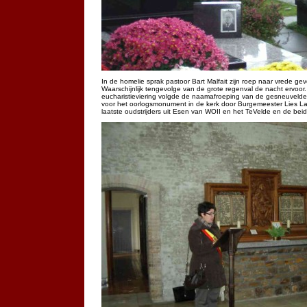
In de homelie sprak pastoor Bart Malfait zijn roep naar vrede gevoels
Waarschijnlijk tengevolge van de grote regenval de nacht ervoo
eucharistieviering volgde de naamafroeping van de gesneuvelde mi
voor het oorlogsmonument in de kerk door Burgemeester Lies L
laatste oudstrijders uit Esen van WOII en het TeVelde en de be