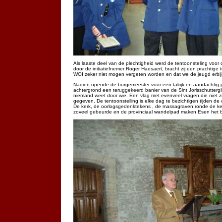
Als laaste deel van de plechtigheid werd de tentoonsteling voor
door de initiatiefnemer Roger Haesaert, bracht zij een prachtige
WOI zeker niet mogen vergeten worden en dat we de jeugd erbij
Nadien opende de burgemeester voor een talrijk en aandachtig pu
achtergrond een teruggekeerd banier van de Sint Jorisschuttergil
niemand weet door wie. Een vlag met evenveel vragen die niet zij
gegeven. De tentoonstelling is elke dag te bezichtigen tijden de
De kerk, de oorlogsgedenktekens , de massagraven ronde de ker
zoveel gebeurde en de provinciaal wandelpad maken Esen het 