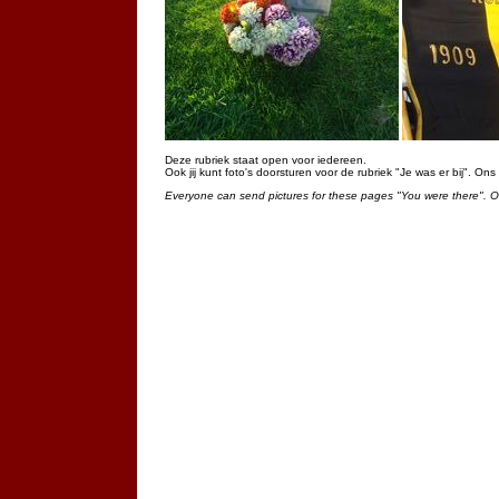
Deze rubriek staat open voor iedereen.
Ook jij kunt foto's doorsturen voor de rubriek "Je was er bij". On
Everyone can send pictures for these pages "You were there". 