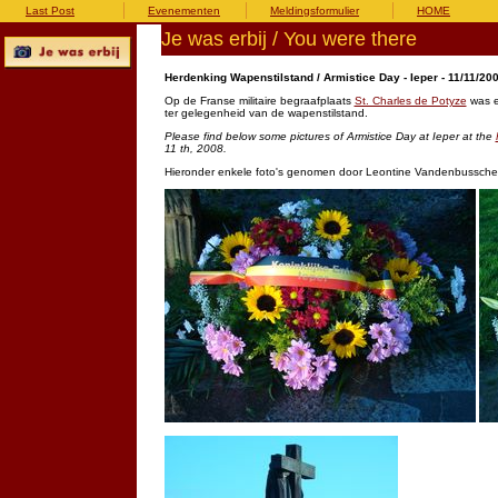
Last Post
Evenementen
Meldingsformulier
HOME
Je was erbij / You were there
Herdenking Wapenstilstand / Armistice Day - Ieper - 11/11/20
Op de Franse militaire begraafplaats
St. Charles de Potyze
was e
ter gelegenheid van de wapenstilstand.
Please find below some pictures of Armistice Day at Ieper at the
11 th, 2008.
Hieronder enkele foto's genomen door Leontine Vandenbussche