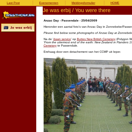
Last Post
Evenementen
Meldingsformulier
HOME
Je was erbij / You were there
Anzac Day - Passendale - 25/04/2009
Hieronder een aantal foto's van Anzac Day in Zonnebeke/Passen
Please find below some photographs of Anzac Day at Zonnebeke
Na de '
dawn service
’ op
Buttes New British Cemetery
(Polygon W
‘
From the uttermost end of the earth: New Zealand in Flanders 
Cemetery
te Passendale.
Erehaag door een detachement van het CCMP uit Ieper.