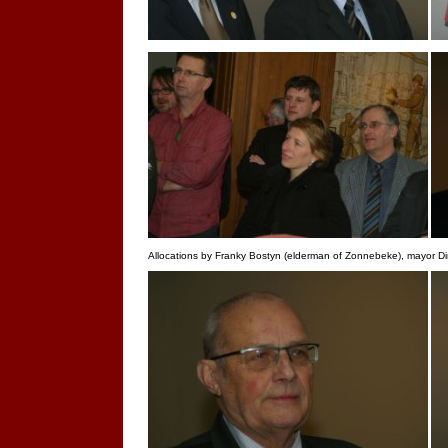
Allocations by Franky Bostyn (elderman of Zonnebeke), mayor D