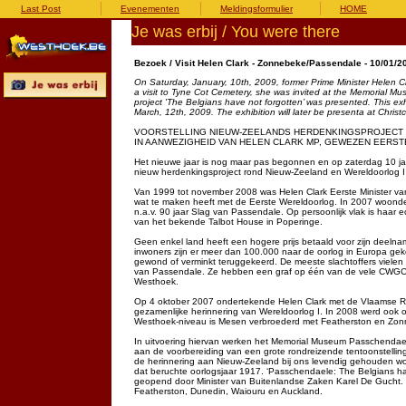
Last Post
Evenementen
Meldingsformulier
HOME
Je was erbij / You were there
Bezoek / Visit Helen Clark - Zonnebeke/Passendale - 10/01/2
On Saturday, January, 10th, 2009, former Prime Minister Helen 
a visit to Tyne Cot Cemetery, she was invited at the Memorial 
project 'The Belgians have not forgotten’ was presented. This ex
March, 12th, 2009.
The exhibition will later be presenta at Chri
VOORSTELLING NIEUW-ZEELANDS HERDENKINGSPROJECT
IN AANWEZIGHEID VAN HELEN CLARK MP, GEWEZEN EERST
Het nieuwe jaar is nog maar pas begonnen en op zaterdag 10 ja
nieuw herdenkingsproject rond Nieuw-Zeeland en Wereldoorlog I
Van 1999 tot november 2008 was Helen Clark Eerste Minister van
wat te maken heeft met de Eerste Wereldoorlog. In 2007 woonde 
n.a.v. 90 jaar Slag van Passendale. Op persoonlijk vlak is haar 
van het bekende Talbot House in Poperinge.
Geen enkel land heeft een hogere prijs betaald voor zijn deel
inwoners zijn er meer dan 100.000 naar de oorlog in Europa ge
gewond of verminkt teruggekeerd. De meeste slachtoffers vielen
van Passendale. Ze hebben een graf op één van de vele CWGC-b
Westhoek.
Op 4 oktober 2007 ondertekende Helen Clark met de Vlaamse R
gezamenlijke herinnering van Wereldoorlog I. In 2008 werd ook o
Westhoek-niveau is Mesen verbroederd met Featherston en Zon
In uitvoering hiervan werken het Memorial Museum Passchendae
aan de voorbereiding van een grote rondreizende tentoonstelli
de herinnering aan Nieuw-Zeeland bij ons levendig gehouden wor
dat beruchte oorlogsjaar 1917. ‘Passchendaele: The Belgians hav
geopend door Minister van Buitenlandse Zaken Karel De Gucht. D
Featherston, Dunedin, Waiouru en Auckland.