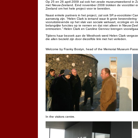
Op 25 en 26 april 2009 zal ook het zesde museumweekend in Zon
met Nieuw-Zeeland. Eind november 2008 trokken de voorzitter e
Zeeland om het hele project voor te bereiden.
Naast enkele partners in het project, zal ook SP.a-voorzitster C
aanwezig zijn. “Helen Clark is iemand waar ik grote bewondering
vooruitstrevende op het vlak van sociale welvaart, ecologie en m
belangrijke functies op te nemen en dat niet alleen in Nieuw-Zeel
ontmoeten.” Helen Clark en Caroline Gennez brengen voorafga
Tijdens haar bezoek aan de Westhoek werd Helen Clark vergezeld 
die allen bezield zijn door diezelfde link met het verleden.
Welcome by Franky Bostyn, head of the Memorial Museum Pass
In the visitors centre.