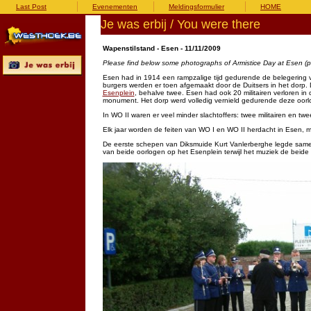
Last Post
Evenementen
Meldingsformulier
HOME
Je was erbij / You were there
Wapenstilstand - Esen - 11/11/2009
Please find below some photographs of Armistice Day at Esen (p
Esen had in 1914 een rampzalige tijd gedurende de belegering 
burgers werden er toen afgemaakt door de Duitsers in het dorp. 
Esenplein
, behalve twee. Esen had ook 20 militairen verloren in 
monument. Het dorp werd volledig vernield gedurende deze oorl
In WO II waren er veel minder slachtoffers: twee militairen en twe
Elk jaar worden de feiten van WO I en WO II herdacht in Esen, m
De eerste schepen van Diksmuide Kurt Vanlerberghe legde sam
van beide oorlogen op het Esenplein terwijl het muziek de beid