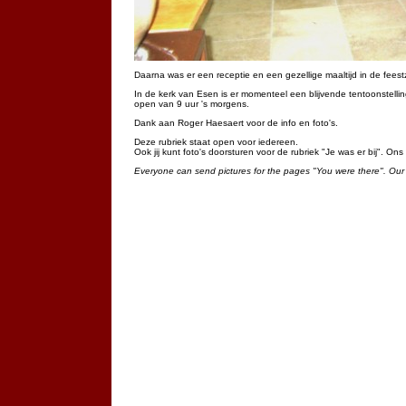
Daarna was er een receptie en een gezellige maaltijd in de feest
In de kerk van Esen is er momenteel een blijvende tentoonstelling
open van 9 uur 's morgens.
Dank aan Roger Haesaert voor de info en foto's.
Deze rubriek staat open voor iedereen.
Ook jij kunt foto's doorsturen voor de rubriek "Je was er bij". On
Everyone can send pictures for the pages "You were there". Our