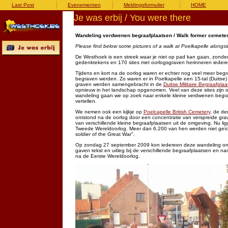
Last Post
Evenementen
Meldingsformulier
HOME
Je was erbij / You were there
Wandeling verdwenen begraafplaatsen / Walk former cemeteri
Please find below some pictures of a walk at Poelkapelle alongsid
De Westhoek is een streek waar je niet op pad kan gaan, zonde
gedenktekens en 170 sites met oorlogsgraven herinneren iedere
Tijdens en kort na de oorlog waren er echter nog veel meer beg
begraven werden. Zo waren er in Poelkapelle een 15-tal (Duitse)
graven werden samengebracht in de
Duitse Militaire Begraafpla
opnieuw in het landschap opgenomen. Veel van deze sites zijn
wandeling gaan we op zoek naar enkele kleine verdwenen begraa
vertellen.
We nemen ook een kijkje op
Poelcapelle British Cemetery
, de de
ontstond na de oorlog door een concentratie van verspreide gr
van verschillende kleine begraafplaatsen uit de omgeving. Nu lig
Tweede Wereldoorlog. Meer dan 6.200 van hen werden niet geïd
soldier of the Great War".
Op zondag 27 september 2009 kon iedereen deze wandeling on
gaven tekst en uitleg bij de verschillende begraafplaatsen en n
na de Eerste Wereldoorlog.