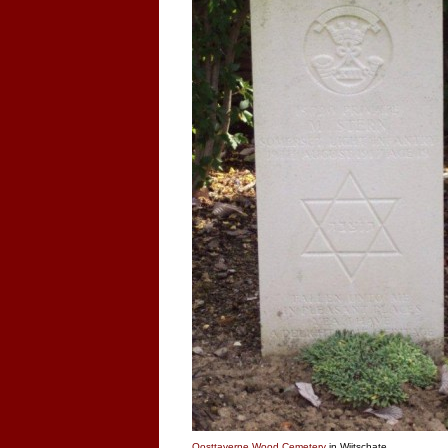
Oosttaverne Wood Cemetery
in Wijtschate