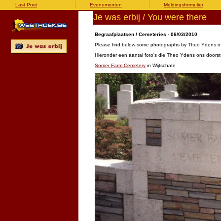
Last Post
Evenementen
Meldingsformulier
Je was erbij / You were there
Begraafplaatsen / Cemeteries - 06/03/2010
Please find below some photographs by Theo Ydens of 
Hieronder een aantal foto's die Theo Ydens ons doorstu
Somer Farm Cemetery
in Wijtschate