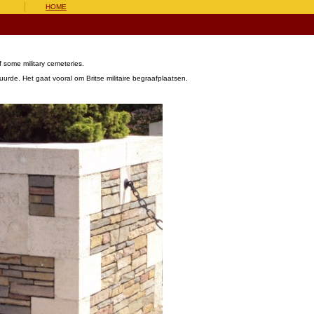
HOME
some military cemeteries.
urde. Het gaat vooral om Britse militaire begraafplaatsen.